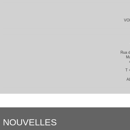
VO
Rua d
Ma
T 
A
NOUVELLES