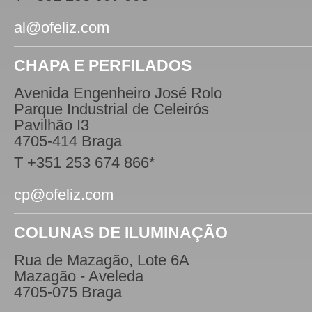
al@ofeliz.com
CHAPA E PERFILADOS
Avenida Engenheiro José Rolo
Parque Industrial de Celeirós
Pavilhão I3
4705-414 Braga
T +351 253 674 866*
cp@ofeliz.com
COLUNAS DE ILUMINAÇÃO
Rua de Mazagão, Lote 6A
Mazagão - Aveleda
4705-075 Braga