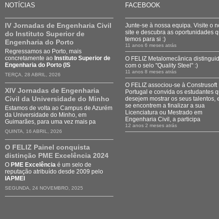
NOTÍCIAS
FACEBOOK
IV Jornadas de Engenharia Civil
Junte-se à nossa equipa. Visite o 
site e descubra as oportunidades 
do Instituto Superior de
temos para si :)
Engenharia do Porto
11 anos 6 meses atrás
Regressamos ao Porto, mais
concretamente ao
Instituto Superior de
O FELIZ Metalomecânica distingui
Engenharia do Porto (IS
com o selo "Quality Steel" :)
11 anos 8 meses atrás
TERÇA, 28 ABRIL, 2026
O FELIZ associou-se à Construsoft
XIV Jornadas de Engenharia
Portugal e convida os estudantes 
Civil da Universidade do Minho
desejem mostrar os seus talentos, 
se encontrem a finalizar a sua
Estamos de volta ao Campus de Azurém
Licenciatura ou Mestrado em
da Universidade do Minho, em
Engenharia Civil, a participa
Guimarães, para uma vez mais pa
12 anos 2 meses atrás
QUINTA, 16 ABRIL, 2026
O FELIZ Painel conquista
distinção PME Excelência 2024
O
PME Excelência
é um selo de
reputação atribuído desde 2009 pelo
IAPMEI
SEGUNDA, 24 NOVEMBRO, 2025