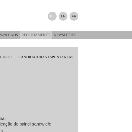
PT
EN
FR
WNLOADS
RECRUTAMENTO
NEWSLETTER
 CURSO
CANDIDATURAS ESPONTÂNEAS
nal;
icação de painel sandwich;
s;