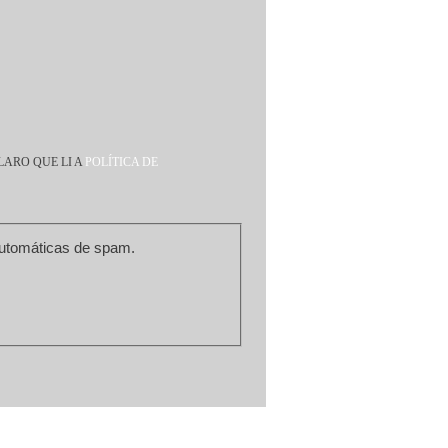
LARO QUE LI A
POLÍTICA DE
m de prevenir submissões automáticas de spam.