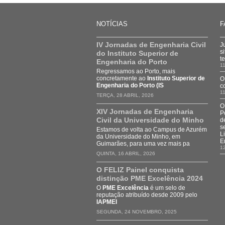
NOTÍCIAS
F
IV Jornadas de Engenharia Civil
J
s
do Instituto Superior de
t
Engenharia do Porto
11
Regressamos ao Porto, mais
concretamente ao
Instituto Superior de
O
Engenharia do Porto (IS
c
11
TERÇA, 28 ABRIL, 2026
O
XIV Jornadas de Engenharia
P
Civil da Universidade do Minho
d
s
Estamos de volta ao Campus de Azurém
L
da Universidade do Minho, em
E
Guimarães, para uma vez mais pa
1
QUINTA, 16 ABRIL, 2026
O FELIZ Painel conquista
distinção PME Excelência 2024
O
PME Excelência
é um selo de
reputação atribuído desde 2009 pelo
IAPMEI
SEGUNDA, 24 NOVEMBRO, 2025