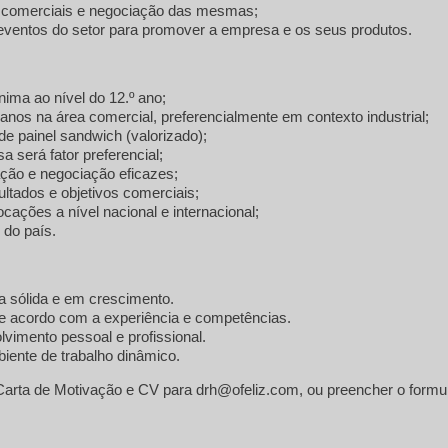
 comerciais e negociação das mesmas;
 eventos do setor para promover a empresa e os seus produtos.
ma ao nível do 12.º ano;
anos na área comercial, preferencialmente em contexto industrial;
e painel sandwich (valorizado);
a será fator preferencial;
ão e negociação eficazes;
ultados e objetivos comerciais;
ocações a nível nacional e internacional;
 do país.
 sólida e em crescimento.
 de acordo com a experiência e competências.
vimento pessoal e profissional.
iente de trabalho dinâmico.
Carta de Motivação e CV para drh@ofeliz.com, ou preencher o formul