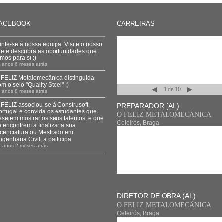
ACEBOOK
CARREIRAS
unte-se à nossa equipa. Visite o nosso
ite e descubra as oportunidades que
emos para si :)
 anos 6 meses atrás
 FELIZ Metalomecânica distinguida
om o selo "Quality Steel" :)
1
de
10
 anos 8 meses atrás
Anterior
Próximo
 FELIZ associou-se à Construsoft
PREPARADOR (AL)
ortugal e convida os estudantes que
O FELIZ METALOMECÂNICA
esejem mostrar os seus talentos, e que
Celeirós, Braga
e encontrem a finalizar a sua
icenciatura ou Mestrado em
ngenharia Civil, a participa
2 anos 2 meses atrás
DIRETOR DE OBRA (AL)
O FELIZ METALOMECÂNICA
Celeirós, Braga