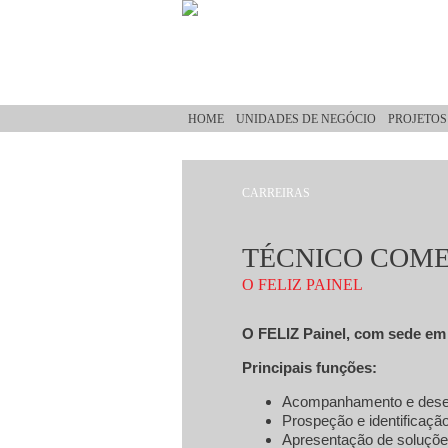
Passar para o conteúdo principal
HOME
UNIDADES DE NEGÓCIO
PROJETOS
CARREIRAS
Está aqui
TÉCNICO COM
O FELIZ PAINEL
O FELIZ Painel, com sede em 
Principais funções:
Acompanhamento e desenvo
Prospeção e identificaçã
Apresentação de soluçõe