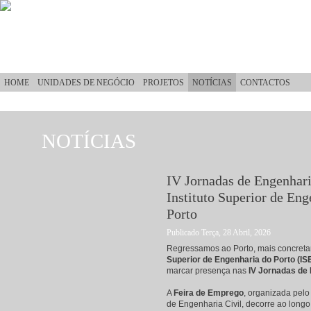
Passar para o conteúdo principal
HOME
UNIDADES DE NEGÓCIO
PROJETOS
NOTÍCIAS
CONTACTOS
NOTÍCIAS
Está aqui
IV Jornadas de Engenhari
Instituto Superior de Eng
Porto
Publicado Terça, 28 Abril, 2026
Regressamos ao Porto, mais concret
Superior de Engenharia do Porto (IS
marcar presença nas
IV Jornadas de 
A
Feira de Emprego
, organizada pel
de Engenharia Civil, decorre ao longo