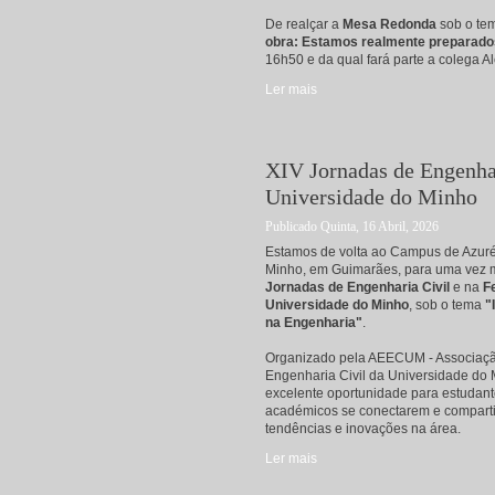
De realçar a
Mesa Redonda
sob o te
obra: Estamos realmente preparad
16h50 e da qual fará parte a colega Al
Ler mais
acerca de IV Jornadas de Eng
XIV Jornadas de Engenhar
Universidade do Minho
Publicado Quinta, 16 Abril, 2026
Estamos de volta ao Campus de Azur
Minho, em Guimarães, para uma vez m
Jornadas de Engenharia Civil
e na
F
Universidade do Minho
, sob o tema
"
na Engenharia"
.
Organizado pela AEECUM - Associaçã
Engenharia Civil da Universidade do 
excelente oportunidade para estudante
académicos se conectarem e comparti
tendências e inovações na área.
Ler mais
acerca de XIV Jornadas de E