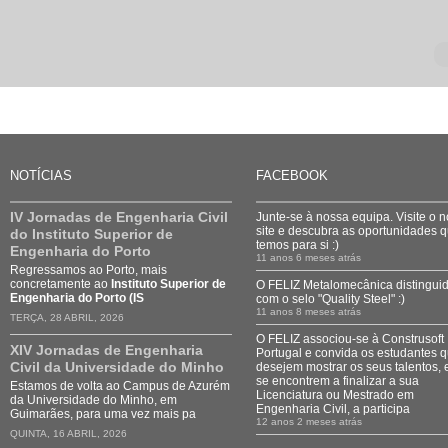
NOTÍCIAS
FACEBOOK
IV Jornadas de Engenharia Civil
Junte-se à nossa equipa. Visite o 
site e descubra as oportunidades 
do Instituto Superior de
temos para si :)
Engenharia do Porto
11 anos 6 meses atrás
Regressamos ao Porto, mais
concretamente ao
Instituto Superior de
O FELIZ Metalomecânica distingui
Engenharia do Porto (IS
com o selo "Quality Steel" :)
11 anos 8 meses atrás
TERÇA, 28 ABRIL, 2026
O FELIZ associou-se à Construsoft
XIV Jornadas de Engenharia
Portugal e convida os estudantes 
Civil da Universidade do Minho
desejem mostrar os seus talentos, 
se encontrem a finalizar a sua
Estamos de volta ao Campus de Azurém
Licenciatura ou Mestrado em
da Universidade do Minho, em
Engenharia Civil, a participa
Guimarães, para uma vez mais pa
12 anos 2 meses atrás
QUINTA, 16 ABRIL, 2026